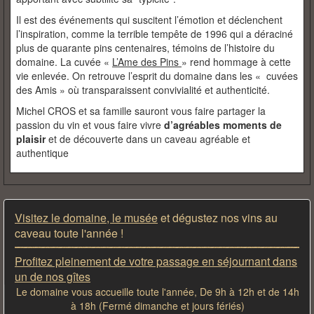
Il est des événements qui suscitent l’émotion et déclenchent
l’inspiration, comme la terrible tempête de 1996 qui a déraciné
plus de quarante pins centenaires, témoins de l’histoire du
domaine. La cuvée «
L’Ame des Pins
» rend hommage à cette
vie enlevée. On retrouve l’esprit du domaine dans les « cuvées
des Amis » où transparaissent convivialité et authenticité.
Michel CROS et sa famille sauront vous faire partager la
passion du vin et vous faire vivre
d’agréables moments de
plaisir
et de découverte dans un caveau agréable et
authentique
Visitez le domaine, le musée
et dégustez nos vins au
caveau toute l'année !
Profitez pleinement de votre passage en séjournant dans
un de nos gîtes
Le domaine vous accueille toute l'année, De 9h à 12h et de 14h
à 18h (Fermé dimanche et jours fériés)