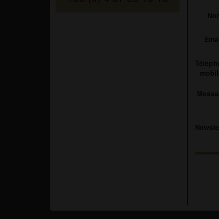
No
Emai
Téléph
mobil
Messa
Newsle