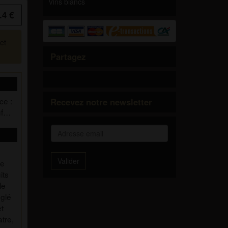
Vins blancs
.4 €
et
Partagez
ce :
Recevez notre newsletter
uf…
Valider
ce
its
le
nglé
et
atre,