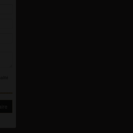
alité
aire