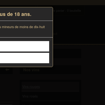
|
compte
Infos clients
Votre panier : 0 bouteille
lus de 18 ans.
s mineurs de moins de dix-huit
ent
/
Actualités
/
Contact
Nos vins
Vins rouges
Vins rosés