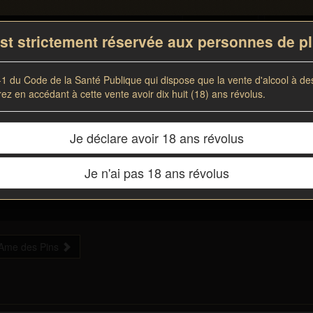
Contact
Mon 
 est strictement réservée aux personnes de p
-1 du Code de la Santé Publique qui dispose que la vente d'alcool à de
rez en accédant à cette vente avoir dix huit (18) ans révolus.
Le domaine
/
Nos vins
/
Boutique
/
Hébergem
Je déclare avoir 18 ans révolus
Je n'ai pas 18 ans révolus
Ame des Pins