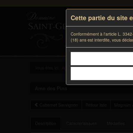
Cette partie du site
Conformément à l'article L. 3342
(18) ans est interdite, vous décla
Accueil
/
Vous êtes ici : Accueil
Boutique
Vins rouges
Ame des Pins
Cabernet Sauvignon
Retour liste
Magnum 
Description
Caractéristiques
Médailles