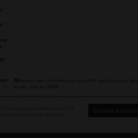
m *
l *
one
e *
ge
tter
Recevez des informations sur nos offres spéciales et sur lactu
*
du site. (Pas de SPAM)
* Les champs avec étoile doivent être
Envoyer le formul
remplis pour l'envoi du formulaire.