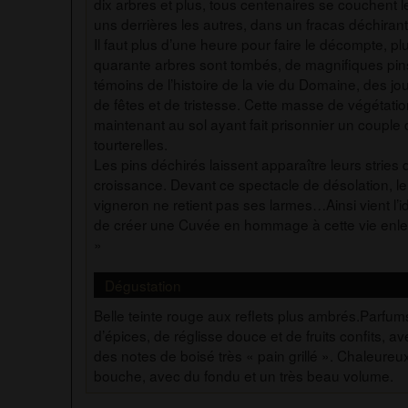
dix arbres et plus, tous centenaires se couchent l
uns derrières les autres, dans un fracas déchirant
Il faut plus d’une heure pour faire le décompte, pl
quarante arbres sont tombés, de magnifiques pin
témoins de l’histoire de la vie du Domaine, des jo
de fêtes et de tristesse. Cette masse de végétatio
maintenant au sol ayant fait prisonnier un couple 
tourterelles.
Les pins déchirés laissent apparaître leurs stries 
croissance. Devant ce spectacle de désolation, le
vigneron ne retient pas ses larmes…Ainsi vient l’i
de créer une Cuvée en hommage à cette vie enl
»
Dégustation
Belle teinte rouge aux reflets plus ambrés.Parfum
d’épices, de réglisse douce et de fruits confits, av
des notes de boisé très « pain grillé ». Chaleureu
bouche, avec du fondu et un très beau volume.