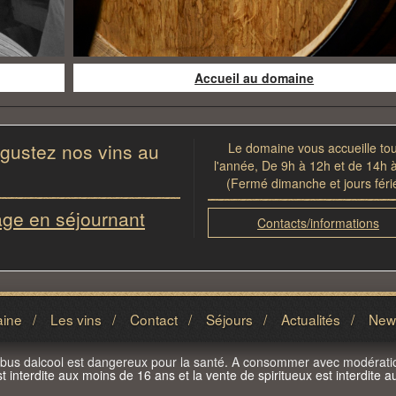
Accueil au domaine
gustez nos vins au
Le domaine vous accueille to
l'année, De 9h à 12h et de 14h 
(Fermé dimanche et jours féri
age en séjournant
Contacts/informations
aine
/
Les vins
/
Contact
/
Séjours
/
Actualités
/
News
abus dalcool est dangereux pour la santé. A consommer avec modérati
st interdite aux moins de 16 ans et la vente de spiritueux est interdite 