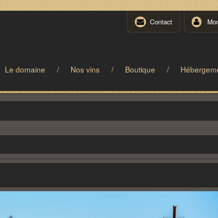
Contact
Mon 
Le domaine
/
Nos vins
/
Boutique
/
Hébergem