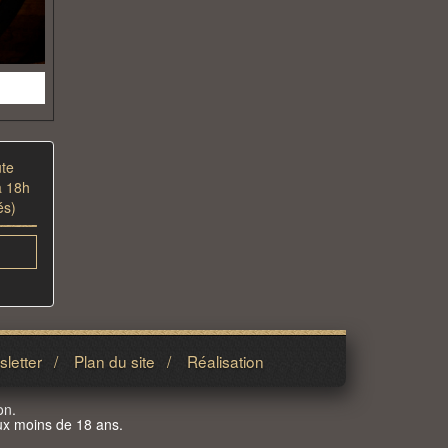
ute
à 18h
és)
letter
/
Plan du site
/
Réalisation
on.
aux moins de 18 ans.